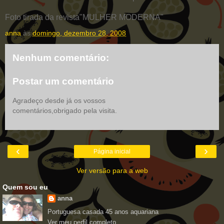
Foto tirada da revista"MULHER MODERNA"
anna
às
domingo, dezembro 28, 2008
Nenhum comentário:
Postar um comentário
Agradeço desde já os vossos
comentários,obrigado pela visita.
‹
›
Página inicial
Ver versão para a web
Quem sou eu
anna
Portuguesa casada 45 anos aquariana
Ver meu perfil completo