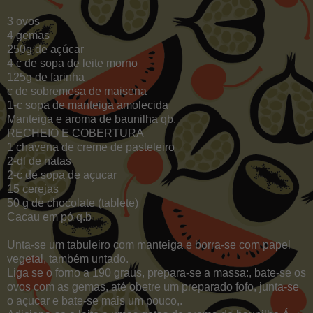
3 ovos
4 gemas
250g de açúcar
4 c de sopa de leite morno
125g de farinha
c de sobremesa de maisena
1-c sopa de manteiga amolecida
Manteiga e aroma de baunilha qb.
RECHEIO E COBERTURA
1 chavena de creme de pasteleiro
2-dl de natas
2-c de sopa de açucar
15 cerejas
50 g de chocolate (tablete)
Cacau em pó q.b
Unta-se um tabuleiro com manteiga e borra-se com papel
vegetal, também untado.
Liga se o forno a 190 graus, prepara-se a massa:, bate-se os
ovos com as gemas, até obetre um preparado fofo, junta-se
o açucar e bate-se mais um pouco,.